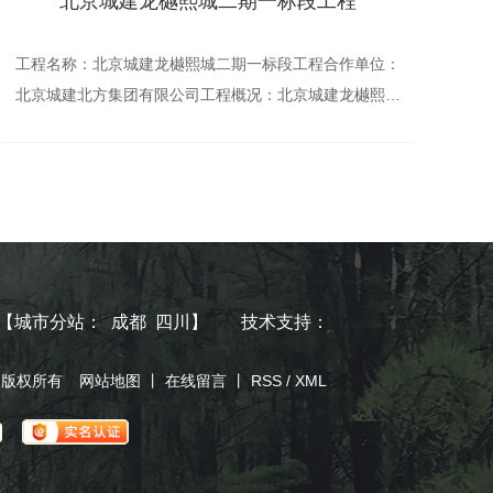
北京城建龙樾熙城二期一标段工程
工程名称：北京城建龙樾熙城二期一标段工程合作单位：
北京城建北方集团有限公司工程概况：北京城建龙樾熙城
二期一标段1、2、9号楼及地下室1总承包 工程项目位于
成都市金牛区金泉街办何家堰村2、3、4组，互...
【
城市分站
：
成都
四川
】
技术支持：
司 版权所有
网站地图
丨
在线留言
丨
RSS
/
XML