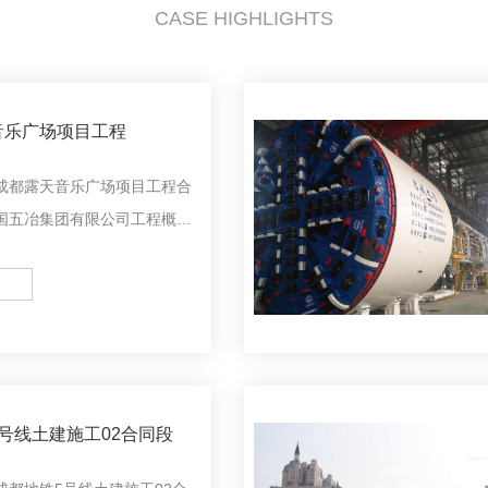
CASE HIGHLIGHTS
音乐广场项目工程
成都露天音乐广场项目工程合
国五冶集团有限公司工程概
天音乐广场项目工程项目位于
片区，东临拥军路，西靠北星
熊猫大道西段，南临北三环路
号线土建施工02合同段