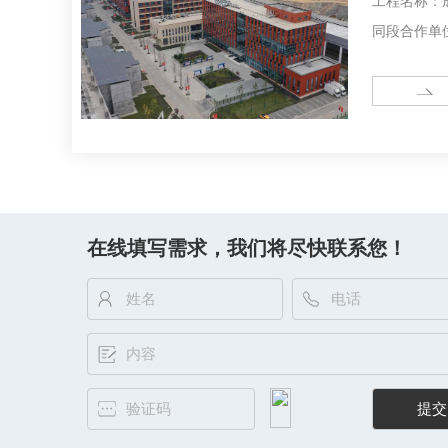
工程名称：
同段合作单
程概况：工
家沟村，规
MORE
西，正公路
块内。工程于2
在线填写需求，我们将尽快联系您！