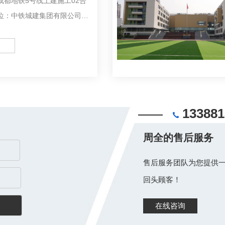
成都地铁5号线土建施工02合
位：中铁城建集团有限公司工
程位于成都市双流区公兴镇兰
划迎宾大道以东，剑南大道以
以北，三岔湖快速路以南的地
01...
133881
周全的售后服务
售后服务团队为您提供一
回头顾客！
在线咨询