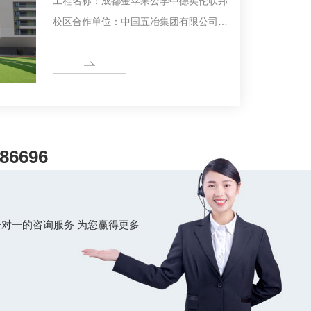
工程名称：成都金苹果公学中德英伦联邦
校区合作单位：中国五冶集团有限公司工
程概况：成都金苹果公学中德英伦联邦校
区（中学） 项目位于成都市高新区天府
MORE
大道南延线会龙大道会龙小区南侧。北侧
为会龙小区，西侧临近...
86696
对一的咨询服务 为您赢得更多