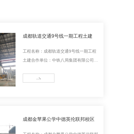
成都轨道交通9号线一期工程土建
工程名称：成都轨道交通9号线一期工程
土建合作单位：中铁八局集团有限公司工
程概况：工程位于成都市青羊区苏坡街
道。共3站2区间及培成区间中间风井，包
MORE
括培风站、成都西站、黄田坝站。车站主
体位于交叉路口南侧的...
成都金苹果公学中德英伦联邦校区