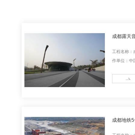
成都露天
工程名称：
作单位：中
况：成都露
成都凤凰山
MORE
大道，北临
三段。
成都地铁5