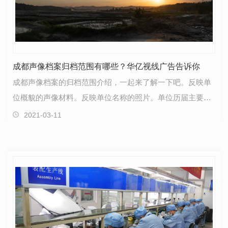
成都声像档案归档范围有哪些？华亿视线广告告诉你
成都声像档案的归档范围介绍，一起来了解一下吧。反映单
位概貌的声像材料。反映单位名称的照片。单位历届主要领
导 人的照片。上级领 导机关授予单位或个人的奖状…
2021-03-11