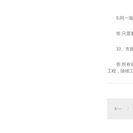
9.同
答:只
10、市
答:所
工程，除竣