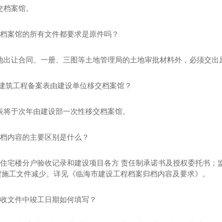
交档案馆。
给档案馆的所有文件都要求是原件吗？
土地出让合同、一册、三图等土地管理局的土地审批材料外，必须交出
屋建筑工程备案表由建设单位移交档案馆？
案表将于次年由建设部一次性移交档案馆。
归档内容的主要区别是什么？
加了住宅楼分户验收记录和建设项目各方 责任制承诺书及授权委托书
程施工文件减少。详见《临海市建设工程档案归档内容及要求》。
验收文件中竣工日期如何填写？