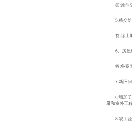
答:原件
5.移交
答:除
6、房
答:备
7.新旧
a:增
录和室外工
8.竣工