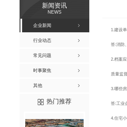
新闻资讯
NEWS
企业新闻
1.建设
行业动态
答:消
常见问题
2.档案
时事聚焦
质量监
其他
3.哪些
热门推荐
答:工
4.住