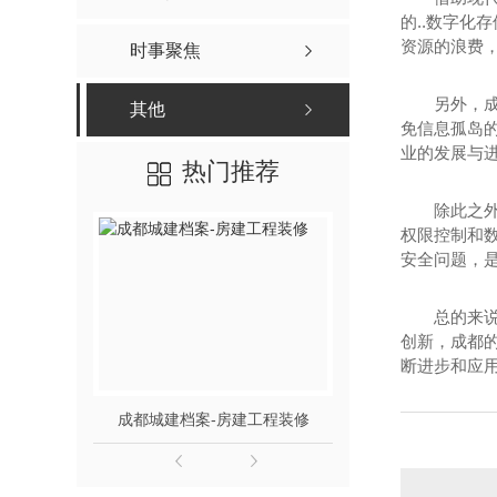
的..数字
资源的浪费
时事聚焦
另外，
其他
免信息孤岛
业的发展与
热门推荐
除此之
权限控制和
安全问题，
总的来
创新，成都
断进步和应
成都城建档案-房建工程装修
成都声像档案