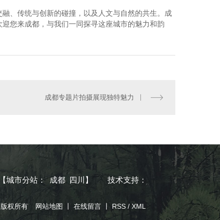
交融、传统与创新的碰撞，以及人文与自然的共生。成
欢迎您来成都，与我们一同探寻这座城市的魅力和韵
房建工程主体
成都专题片拍摄展现独特魅力
【
城市分站
：
成都
四川
】
技术支持：
司 版权所有
网站地图
丨
在线留言
丨
RSS
/
XML