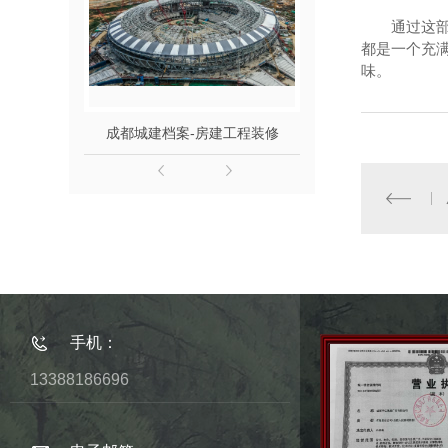
通过这
都是一个充
味。
成都城建档案-房建工程装修
成都声像档案
手机：
13388186696