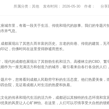
所属分类：其他 发布时间： 2026-05-30 作者：
分享
这座城市里，有着一段关于生活、传统和现代的故事。我们的专题片
的市井气息。
，成都展现出了其悠久而丰富的历史。古老的街巷、传统的建筑，无
的印记，仿佛时间在这里变得静谧而悠长。
时，现代的成都也展现出了其勃勃生机和活力。高楼林立的CBD、繁
成都作为一座充满活力和创造力的城市，吸引着来自各行各业的人们
专题片中，您将看到成都人民勤劳守朴的生活态度。他们热爱美食，
和四合院，见证着成都人对生活的热爱和执着。
统文化的传承和现代生活的活力外，成都还以其独特的生态环境和宜
和优美的风景让人心旷神怡。在这里，人们可以尽情享受大自然的馈